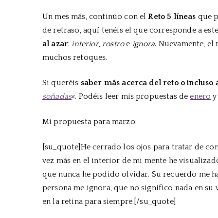
Un mes más, continúo con el
Reto 5 líneas
que 
de retraso, aquí tenéis el que corresponde a est
al azar
:
interior
,
rostro
e
ignora
. Nuevamente, el 
muchos retoques.
Si queréis
saber más acerca del reto o incluso
soñadas
«. Podéis leer mis propuestas de
enero
Mi propuesta para marzo:
[su_quote]He cerrado los ojos para tratar de co
vez más en el interior de mi mente he visualizad
que nunca he podido olvidar. Su recuerdo me ha a
persona me ignora, que no significo nada en su
en la retina para siempre.[/su_quote]