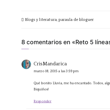
Navegación
Blogs y literatura, paraula de bloguer
de
entradas
8 comentarios en «
Reto 5 línea
CrisMandarica
marzo 18, 2015 a las 3:59 pm
Qué bonito Lluvia, me ha encantado. Todos, al
Biquiños!
Responder