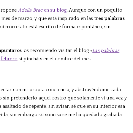
Reto
propone
Adella Brac
en su blog
. Aunque con un poquito
5
e mes de marzo, y que está inspirado en las
líneas:
tres palabras
marzo
microrrelato está escrito de forma espontánea, sin
 apuntaros
, os recomiendo visitar el blog «
Las palabras
y
febrero
si pincháis en el nombre del mes.
nectar con mi propia conciencia, y abstrayéndome cada
o sin pretenderlo aquel rostro que solamente vi una vez y
saltado de repente, sin avisar, sé que en su interior esa
 vida, sin embargo su sonrisa se me ha quedado grabada