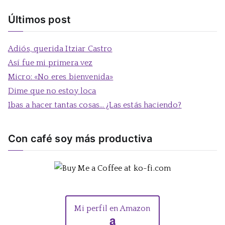
u
s
Últimos post
c
a
Adiós, querida Itziar Castro
r
Así fue mi primera vez
:
Micro: «No eres bienvenida»
Dime que no estoy loca
Ibas a hacer tantas cosas… ¿Las estás haciendo?
Con café soy más productiva
Mi perfil en Amazon