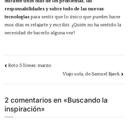
durante unos días de los problemas, las
responsabilidades y sobre todo de las nuevas
tecnologías
para sentir que lo único que puedes hacer
esos días es relajarte y escribir. ¿Quién no ha sentido la
necesidad de hacerlo alguna vez?
Navegación
Reto 5 líneas: marzo
Viajo sola, de Samuel Bjørk
de
entradas
2 comentarios en «
Buscando la
inspiración
»