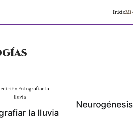
Inicio
Mi 
ltrán
 distopía social con contenido LGTBIAQ+
ogías
Neurogénesis
rafiar la lluvia