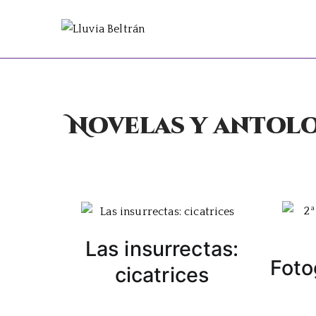
Lluvia Be
Escritora de realismo y
Novelas y antol
Las insurrectas:
Fotog
cicatrices