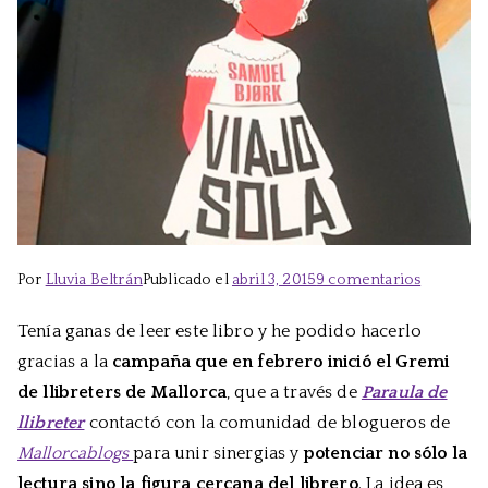
en
Por
Lluvia Beltrán
Publicado el
abril 3, 2015
9 comentarios
Viajo
Tenía ganas de leer este libro y he podido hacerlo
sola,
gracias a la
campaña que en febrero inició el Gremi
de
Samuel
de llibreters de Mallorca
, que a través de
Paraula de
Bjørk
llibreter
contactó con la comunidad de blogueros de
Mallorcablogs
para unir sinergias y
potenciar no sólo la
lectura sino la figura cercana del librero
. La idea es