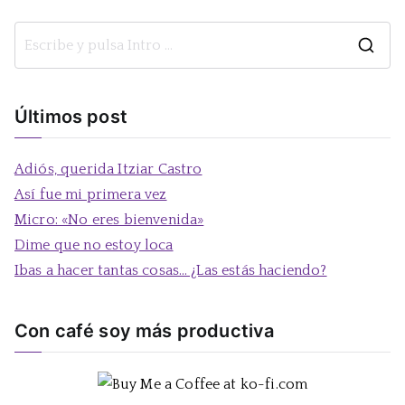
B
u
s
Últimos post
c
a
Adiós, querida Itziar Castro
r
Así fue mi primera vez
:
Micro: «No eres bienvenida»
Dime que no estoy loca
Ibas a hacer tantas cosas… ¿Las estás haciendo?
Con café soy más productiva