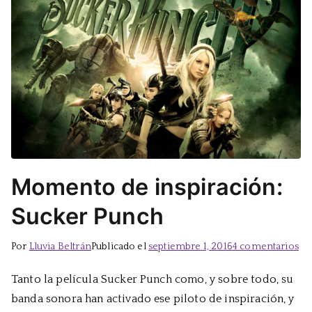
Momento de inspiración:
Sucker Punch
en
Por
Lluvia Beltrán
Publicado el
septiembre 1, 2016
4 comentarios
Mo
Tanto la película Sucker Punch como, y sobre todo, su
de
banda sonora han activado ese piloto de inspiración, y
ins