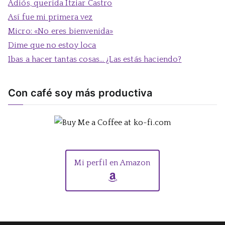
Adiós, querida Itziar Castro
r
Así fue mi primera vez
:
Micro: «No eres bienvenida»
Dime que no estoy loca
Ibas a hacer tantas cosas… ¿Las estás haciendo?
Con café soy más productiva
Mi perfil en Amazon