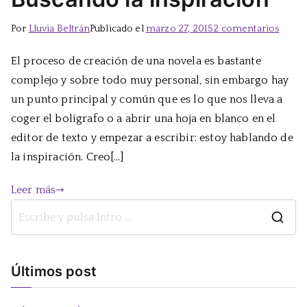
en
Por
Lluvia Beltrán
Publicado el
marzo 27, 2015
2 comentarios
Busca
El proceso de creación de una novela es bastante
la
complejo y sobre todo muy personal, sin embargo hay
inspir
un punto principal y común que es lo que nos lleva a
coger el bolígrafo o a abrir una hoja en blanco en el
editor de texto y empezar a escribir: estoy hablando de
la inspiración. Creo[…]
Leer más
B
u
s
Últimos post
c
a