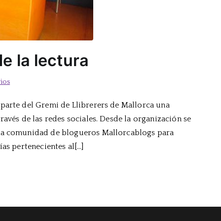
 la lectura
en
ios
Campaña
parte del Gremi de Llibrerers de Mallorca una
de
ravés de las redes sociales. Desde la organización se
fomento
de
 la comunidad de blogueros Mallorcablogs para
la
ías pertenecientes al[…]
lectura