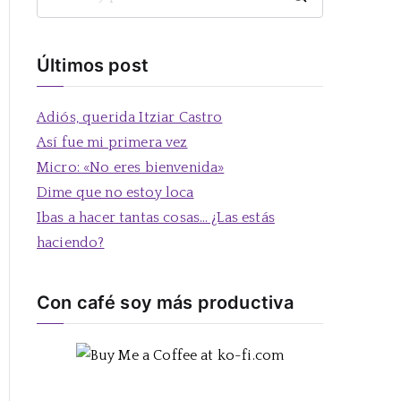
B
u
s
Últimos post
c
a
Adiós, querida Itziar Castro
r
Así fue mi primera vez
:
Micro: «No eres bienvenida»
Dime que no estoy loca
Ibas a hacer tantas cosas… ¿Las estás
haciendo?
Con café soy más productiva