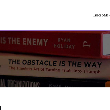
Inicio
Mi 
ltrán
 distopía social con contenido LGTBIAQ+
a