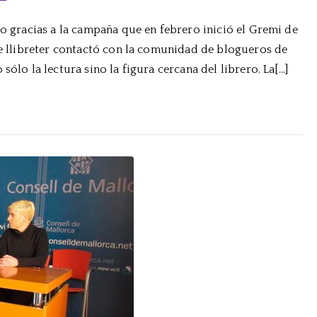
Viajo
lo gracias a la campaña que en febrero inició el Gremi de
sola,
 de llibreter contactó con la comunidad de blogueros de
de
Samuel
sólo la lectura sino la figura cercana del librero. La[…]
Bjørk