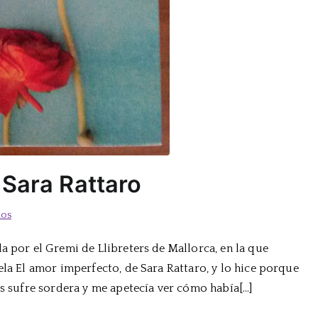
 Sara Rattaro
en
ios
El
a por el Gremi de Llibreters de Mallorca, en la que
amor
ela El amor imperfecto, de Sara Rattaro, y lo hice porque
imperfecto,
de
es sufre sordera y me apetecía ver cómo había[…]
Sara