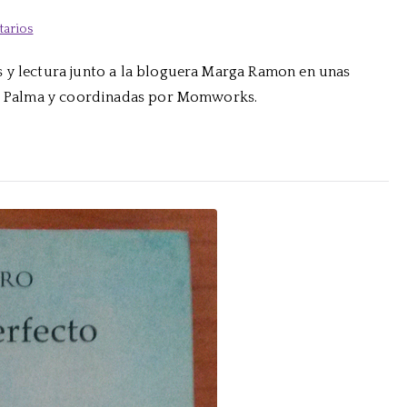
en
tarios
Sobre
s y lectura junto a la bloguera Marga Ramon en unas
blogs
 de Palma y coordinadas por Momworks.
y
literatura