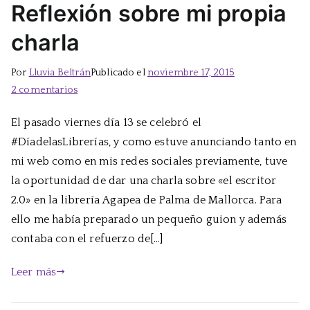
Reflexión sobre mi propia
charla
Por
Lluvia Beltrán
Publicado el
noviembre 17, 2015
en
2 comentarios
Reflexión
El pasado viernes día 13 se celebró el
sobre
#DíadelasLibrerías, y como estuve anunciando tanto en
mi
propia
mi web como en mis redes sociales previamente, tuve
charla
la oportunidad de dar una charla sobre «el escritor
2.0» en la librería Agapea de Palma de Mallorca. Para
ello me había preparado un pequeño guion y además
contaba con el refuerzo de[…]
Leer más