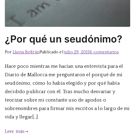
¿Por qué un seudónimo?
en
Por
Lluvia Beltrán
Publicado el
julio 29, 2015
6 comentarios
¿Por
Hace poco mientras me hacían una entrevista para el
qué
Diario de Mallorca me preguntaron el porqué de mi
un
seudón
seudónimo, cómo lo había elegido y por qué había
decidido publicar con él. Tras mucho desvariar y
teorizar sobre mi constante uso de apodos o
sobrenombres para firmar mis escritos a lo largo de mi
vida y llegar[…]
Leer más