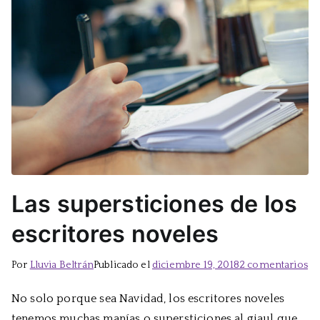
Las supersticiones de los
escritores noveles
en
Por
Lluvia Beltrán
Publicado el
diciembre 19, 2018
2 comentarios
La
No solo porque sea Navidad, los escritores noveles
su
tenemos muchas manías o supersticiones al giaul que
de