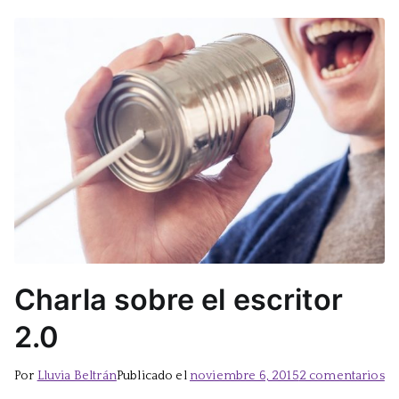
Charla sobre el escritor
2.0
e
Por
Lluvia Beltrán
Publicado el
noviembre 6, 2015
2 comentarios
Ch