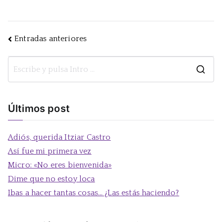
Navegación
Entradas anteriores
de
B
entradas
u
s
Últimos post
c
a
Adiós, querida Itziar Castro
r
Así fue mi primera vez
:
Micro: «No eres bienvenida»
Dime que no estoy loca
Ibas a hacer tantas cosas… ¿Las estás haciendo?