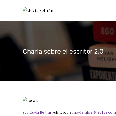
Saltar
al
Lluvia Be
Escritora de realismo y
contenido
Charla sobre el escritor 2.0
Por
Lluvia Beltrán
Publicado el
noviembre 6, 2015
2 com