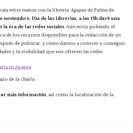
Charla
traía entre manos con la librería
Agapea
de Palma de
sobre
e noviembre, Día de las Librerías, a las 19h daré una
el
escritor
 la era de las redes sociales
. Aún estoy puliendo el
2.0
a de los recursos disponibles para la redacción de un
espués de publicar, y cómo darnos a conocer y conseguir
ades y la visibilidad que nos ofrecen las redes.
azo de la charla.
rar más información
, así como la localización de la