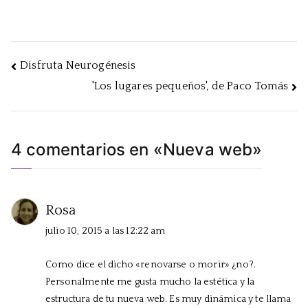
Navegación
Disfruta Neurogénesis
'Los lugares pequeños', de Paco Tomás
de
entradas
4 comentarios en «
Nueva web
»
Rosa
julio 10, 2015 a las 12:22 am
Como dice el dicho «renovarse o morir» ¿no?.
Personalmente me gusta mucho la estética y la
estructura de tu nueva web. Es muy dinámica y te llama