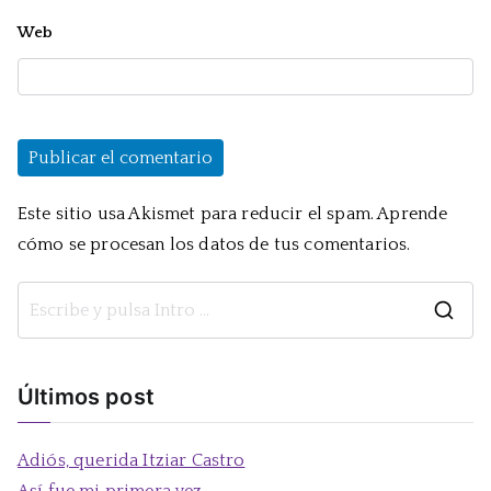
Web
Este sitio usa Akismet para reducir el spam.
Aprende
cómo se procesan los datos de tus comentarios.
B
u
s
Últimos post
c
a
Adiós, querida Itziar Castro
r
Así fue mi primera vez