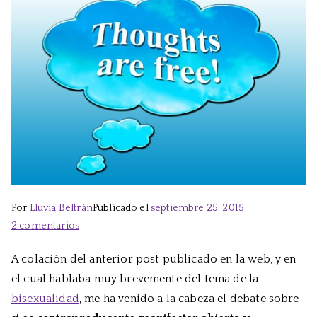
Por
Lluvia Beltrán
Publicado el
septiembre 25, 2015
en
2 comentarios
Mojarse,
A colación del anterior post publicado en la web, y en
o
el cual hablaba muy brevemente del tema de la
no
bisexualidad
, me ha venido a la cabeza el debate sobre