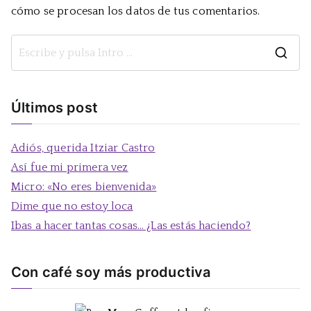
cómo se procesan los datos de tus comentarios.
B
u
s
Últimos post
c
a
Adiós, querida Itziar Castro
r
Así fue mi primera vez
:
Micro: «No eres bienvenida»
Dime que no estoy loca
Ibas a hacer tantas cosas… ¿Las estás haciendo?
Con café soy más productiva