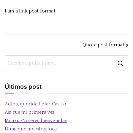
I am a link post format.
Navegación
Quote post format
de
B
entradas
u
s
Últimos post
c
a
Adiós, querida Itziar Castro
r
Así fue mi primera vez
:
Micro: «No eres bienvenida»
Dime que no estoy loca