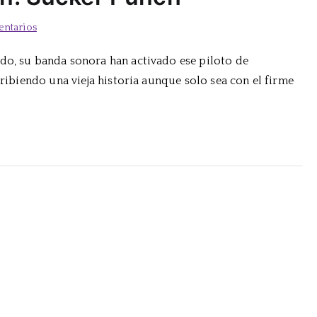
en
entarios
Momento
do, su banda sonora han activado ese piloto de
de
cribiendo una vieja historia aunque solo sea con el firme
inspiración:
Sucker
Punch