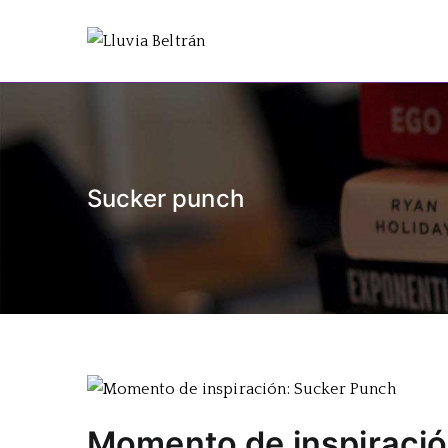
Saltar
al
Lluvia Be
Escritora de realismo y
contenido
Sucker punch
Momento de inspiració