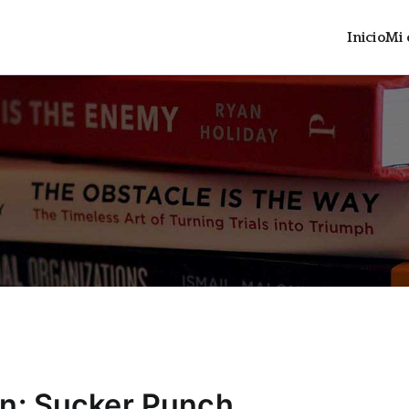
Inicio
Mi 
ltrán
 distopía social con contenido LGTBIAQ+
n: Sucker Punch