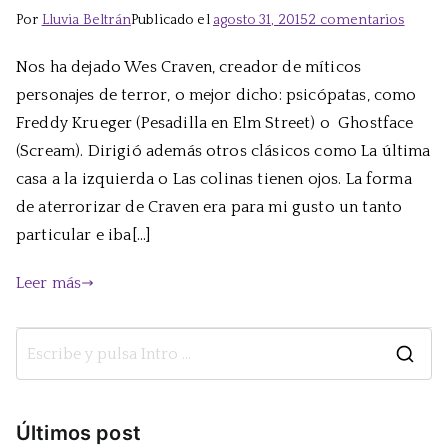
en
Por
Lluvia Beltrán
Publicado el
agosto 31, 2015
2 comentarios
El
Nos ha dejado Wes Craven, creador de míticos
terror
personajes de terror, o mejor dicho: psicópatas, como
de
Wes
Freddy Krueger (Pesadilla en Elm Street) o Ghostface
Crave
(Scream). Dirigió además otros clásicos como La última
casa a la izquierda o Las colinas tienen ojos. La forma
de aterrorizar de Craven era para mi gusto un tanto
particular e iba[…]
Leer más
B
u
s
Últimos post