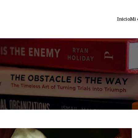
Inicio
Mi 
ltrán
 distopía social con contenido LGTBIAQ+