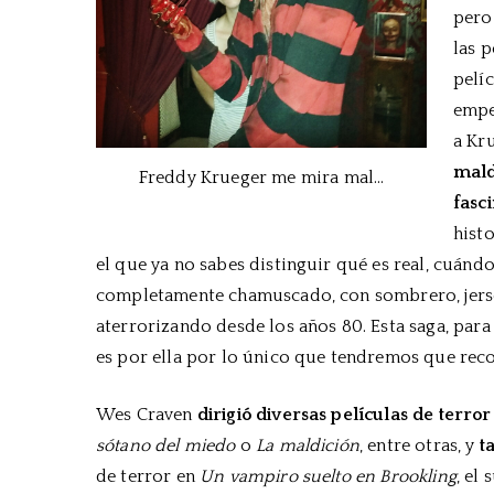
pero
las p
pelíc
empe
a Kr
mald
Freddy Krueger me mira mal…
fasc
hist
el que ya no sabes distinguir qué es real, cuá
completamente chamuscado, con sombrero, jersey
aterrorizando desde los años 80. Esta saga, para
es por ella por lo único que tendremos que recor
Wes Craven
dirigió diversas películas de terror
sótano del miedo
o
La maldición
, entre otras, y
t
de terror en
Un vampiro suelto en Brookling
, el