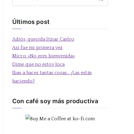
B
u
s
Últimos post
c
a
Adiós, querida Itziar Castro
r
Así fue mi primera vez
:
Micro: «No eres bienvenida»
Dime que no estoy loca
Ibas a hacer tantas cosas… ¿Las estás
haciendo?
Con café soy más productiva