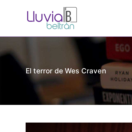
Saltar
al
contenido
Lluvia Be
Escritora de realismo y
El terror de Wes Craven