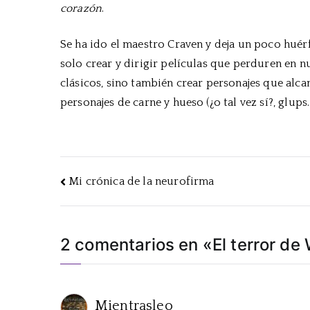
corazón
.
Se ha ido el maestro Craven y deja un poco huér
solo crear y dirigir películas que perduren en 
clásicos, sino también crear personajes que alca
personajes de carne y hueso (¿o tal vez sí?, glups
Navegación
Mi crónica de la neurofirma
de
entradas
2 comentarios en «
El terror d
Mientrasleo