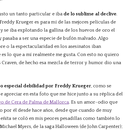
Craven
usto un tanto particular e iba
de lo sublime al declive
.
 Freddy Krueger es para mí de las mejores películas de
y se iba explotando la gallina de los huevos de oro el
 y pasaba a ser una especie de bufón malvado. Algo
ore o la espectacularidad en los asesinatos iban
e es lo que a mí realmente me gusta. Con esto no quiero
 Craven, de hecho esa mezcla de terror y humor dio una
o especial debilidad por Freddy Krueger
, como se
e apreciar en esta foto que me hice junto a su réplica del
o de Cera de Palma de Mallorca
. Es un amor-odio que
to por él desde hace años, desde que cuando de muy
eñita se coló en mis peores pesadillas como también lo
 Michael Myers, de la saga Halloween (de John Carpenter);