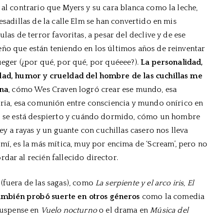
 al contrario que Myers y su cara blanca como la leche,
esadillas de la calle Elm se han convertido en mis
ulas de terror favoritas, a pesar del declive y de ese
ño que están teniendo en los últimos años de reinventar
ueger (¿por qué, por qué, por quéeee?).
La personalidad,
ad, humor y crueldad del hombre de las cuchillas me
ina
, cómo Wes Craven logró crear ese mundo, esa
oria, esa comunión entre consciencia y mundo onírico en
ndo se está despierto y cuándo dormido, cómo un hombre
 a rayas y un guante con cuchillas casero nos lleva
 mí, es la más mítica, muy por encima de ‘Scream’, pero no
dar al recién fallecido director.
(fuera de las sagas), como
La serpiente y el arco iris
,
El
ambién probó suerte en otros géneros
como la comedia
 suspense en
Vuelo nocturno
o el drama en
Música del