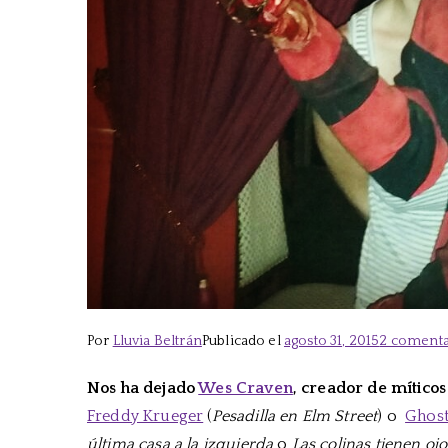
Por
Lluvia Beltrán
Publicado el
agosto 31, 2015
2 comenta
Nos ha dejado
Wes Craven
, creador de míticos
Freddy Krueger
(
Pesadilla en Elm Street
) o
Ghost
última casa a la izquierda
o
Las colinas tienen ojo