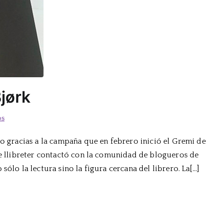
jørk
en
os
Viajo
lo gracias a la campaña que en febrero inició el Gremi de
sola,
 de llibreter contactó con la comunidad de blogueros de
de
Samuel
sólo la lectura sino la figura cercana del librero. La[…]
Bjørk