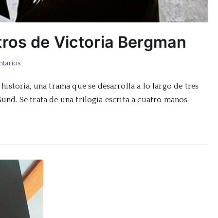
tros de Victoria Bergman
en
tarios
Fascinada
storia, una trama que se desarrolla a lo largo de tres
con
Sund. Se trata de una trilogía escrita a cuatro manos.
Los
rostros
de
Victoria
Bergman