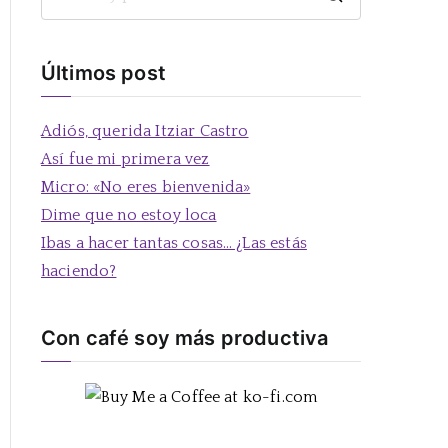
B
u
s
Últimos post
c
a
Adiós, querida Itziar Castro
r
Así fue mi primera vez
:
Micro: «No eres bienvenida»
Dime que no estoy loca
Ibas a hacer tantas cosas… ¿Las estás
haciendo?
Con café soy más productiva