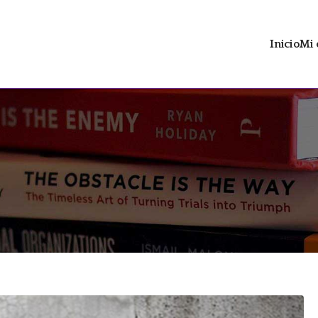
Inicio
Mi 
ltrán
 distopía social con contenido LGTBIAQ+