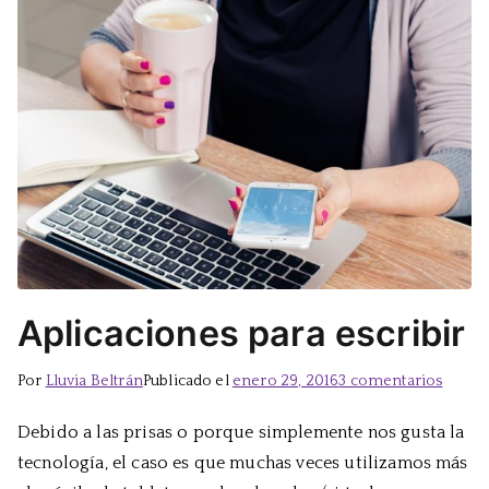
Aplicaciones para escribir
en
Por
Lluvia Beltrán
Publicado el
enero 29, 2016
3 comentarios
Aplica
Debido a las prisas o porque simplemente nos gusta la
para
tecnología, el caso es que muchas veces utilizamos más
escrib