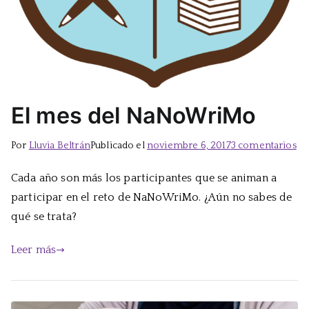
El mes del NaNoWriMo
en
Por
Lluvia Beltrán
Publicado el
noviembre 6, 2017
3 comentarios
El
Cada año son más los participantes que se animan a
me
participar en el reto de NaNoWriMo. ¿Aún no sabes de
de
Na
qué se trata?
Leer más