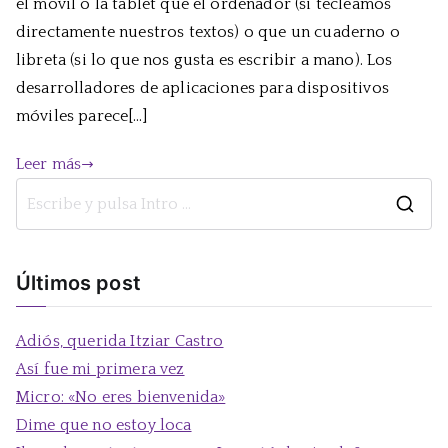
el móvil o la tablet que el ordenador (si tecleamos
directamente nuestros textos) o que un cuaderno o
libreta (si lo que nos gusta es escribir a mano). Los
desarrolladores de aplicaciones para dispositivos
móviles parece[…]
Leer más
B
u
s
Últimos post
c
a
Adiós, querida Itziar Castro
r
Así fue mi primera vez
:
Micro: «No eres bienvenida»
Dime que no estoy loca