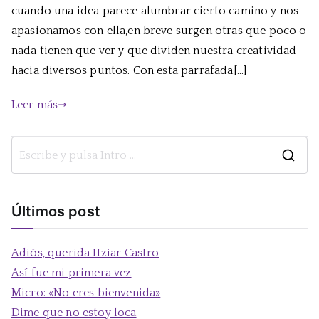
ebullici
cuando una idea parece alumbrar cierto camino y nos
apasionamos con ella,en breve surgen otras que poco o
nada tienen que ver y que dividen nuestra creatividad
hacia diversos puntos. Con esta parrafada[…]
Leer más
B
u
s
Últimos post
c
a
Adiós, querida Itziar Castro
r
Así fue mi primera vez
:
Micro: «No eres bienvenida»
Dime que no estoy loca