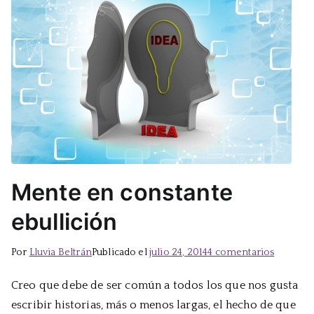
Mente en constante
ebullición
en
Por
Lluvia Beltrán
Publicado el
julio 24, 2014
4 comentarios
Mente
Creo que debe de ser común a todos los que nos gusta
en
escribir historias, más o menos largas, el hecho de que
constant