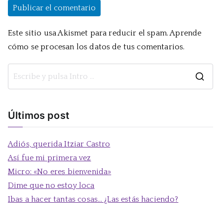
Este sitio usa Akismet para reducir el spam.
Aprende
cómo se procesan los datos de tus comentarios.
B
u
s
Últimos post
c
a
Adiós, querida Itziar Castro
r
Así fue mi primera vez
:
Micro: «No eres bienvenida»
Dime que no estoy loca
Ibas a hacer tantas cosas… ¿Las estás haciendo?