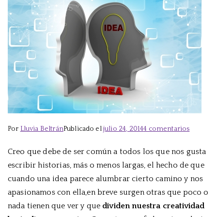
en
Por
Lluvia Beltrán
Publicado el
julio 24, 2014
4 comentarios
Mente
Creo que debe de ser común a todos los que nos gusta
en
escribir historias, más o menos largas, el hecho de que
constant
ebullici
cuando una idea parece alumbrar cierto camino y nos
apasionamos con ella,en breve surgen otras que poco o
nada tienen que ver y que
dividen nuestra creatividad