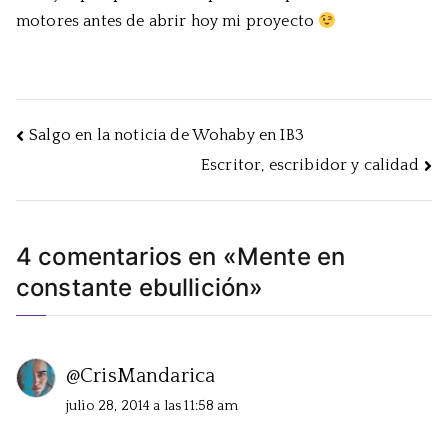
motores antes de abrir hoy mi proyecto
Navegación
Salgo en la noticia de Wohaby en IB3
Escritor, escribidor y calidad
de
entradas
4 comentarios en «
Mente en
constante ebullición
»
@CrisMandarica
julio 28, 2014 a las 11:58 am