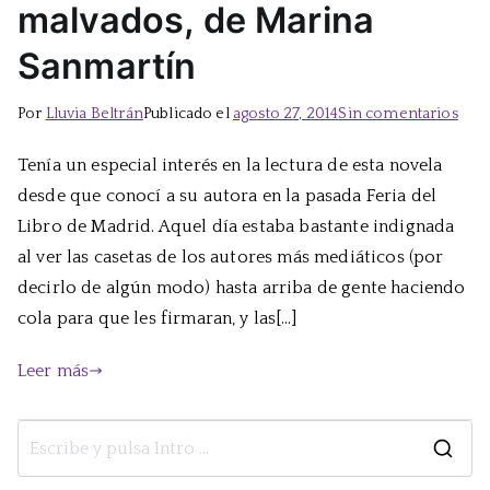
malvados, de Marina
Sanmartín
en
Por
Lluvia Beltrán
Publicado el
agosto 27, 2014
Sin comentarios
El
Tenía un especial interés en la lectura de esta novela
amo
desde que conocí a su autora en la pasada Feria del
que
nos
Libro de Madrid. Aquel día estaba bastante indignada
vuel
al ver las casetas de los autores más mediáticos (por
malv
decirlo de algún modo) hasta arriba de gente haciendo
de
cola para que les firmaran, y las[…]
Mar
San
Leer más
B