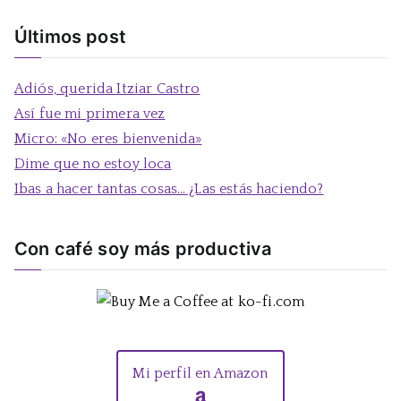
u
s
Últimos post
c
a
Adiós, querida Itziar Castro
r
Así fue mi primera vez
:
Micro: «No eres bienvenida»
Dime que no estoy loca
Ibas a hacer tantas cosas… ¿Las estás haciendo?
Con café soy más productiva
Mi perfil en Amazon