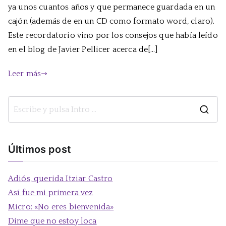
un
ya unos cuantos años y que permanece guardada en un
cajón
cajón (además de en un CD como formato word, claro).
Este recordatorio vino por los consejos que había leído
en el blog de Javier Pellicer acerca de[…]
Leer más
B
u
s
Últimos post
c
a
Adiós, querida Itziar Castro
r
Así fue mi primera vez
:
Micro: «No eres bienvenida»
Dime que no estoy loca