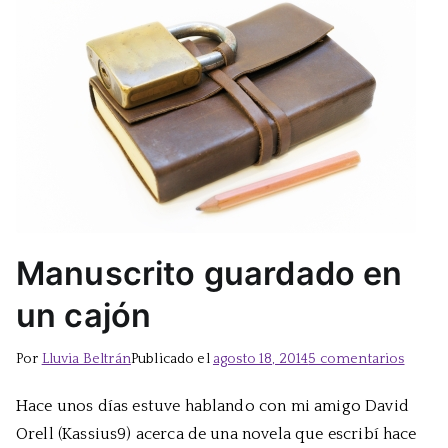
Manuscrito guardado en
un cajón
en
Por
Lluvia Beltrán
Publicado el
agosto 18, 2014
5 comentarios
Manus
Hace unos días estuve hablando con mi amigo David
guard
Orell (Kassius9) acerca de una novela que escribí hace
en