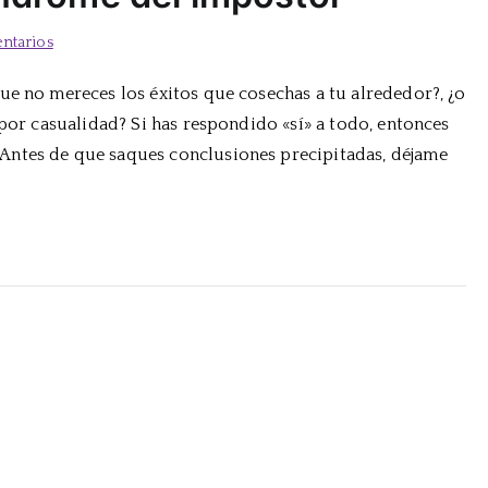
en
ntarios
Claves
ue no mereces los éxitos que cosechas a tu alrededor?, ¿o
para
 por casualidad? Si has respondido «sí» a todo, entonces
alejar
el
Antes de que saques conclusiones precipitadas, déjame
síndrome
del
impostor