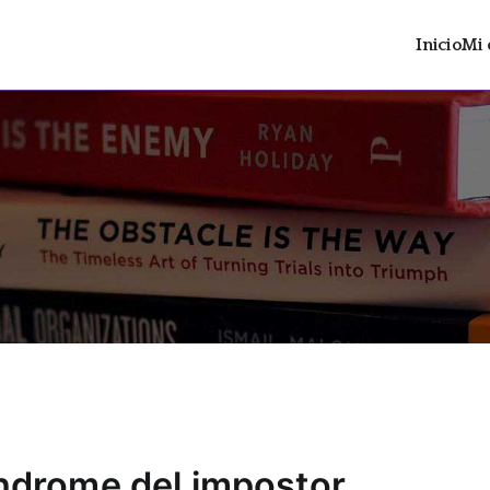
Inicio
Mi 
ltrán
 distopía social con contenido LGTBIAQ+
síndrome del impostor