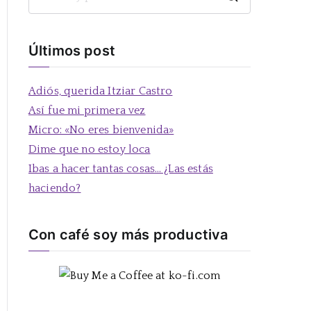
B
u
s
Últimos post
c
a
Adiós, querida Itziar Castro
r
Así fue mi primera vez
:
Micro: «No eres bienvenida»
Dime que no estoy loca
Ibas a hacer tantas cosas… ¿Las estás
haciendo?
Con café soy más productiva