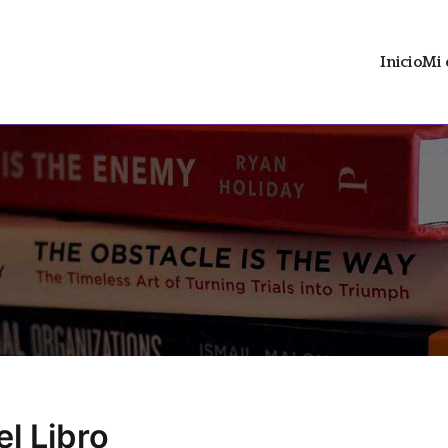
Inicio
Mi 
ltrán
 distopía social con contenido LGTBIAQ+
el Libro