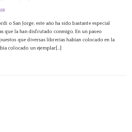
en
ios
Mi
ordi o San Jorge, este año ha sido bastante especial
sorpresa
nas que la han disfrutado conmigo. En un paseo
en
el
puestos que diversas librerías habían colocado en la
Día
abía colocado un ejemplar[…]
del
Libro