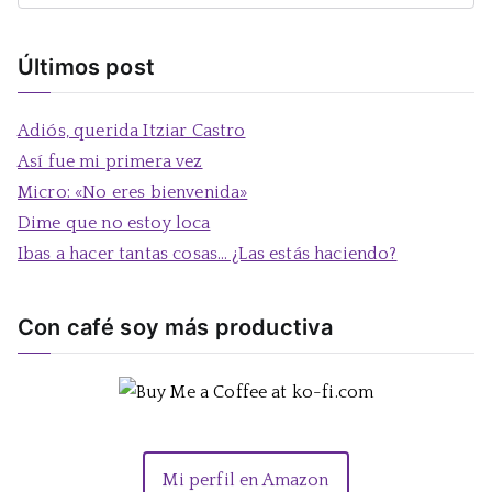
u
s
Últimos post
c
a
Adiós, querida Itziar Castro
r
Así fue mi primera vez
:
Micro: «No eres bienvenida»
Dime que no estoy loca
Ibas a hacer tantas cosas… ¿Las estás haciendo?
Con café soy más productiva
Mi perfil en Amazon