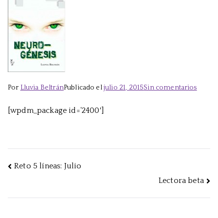
en
Por
Lluvia Beltrán
Publicado el
julio 21, 2015
Sin comentarios
Dossie
[wpdm_package id=’2400′]
de
prens
de
Neuro
Navegación
Reto 5 líneas: Julio
Lectora beta
de
entradas