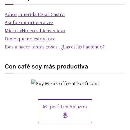
c
a
Adiós, querida Itziar Castro
r
Así fue mi primera vez
:
Micro: «No eres bienvenida»
Dime que no estoy loca
Ibas a hacer tantas cosas… ¿Las estás haciendo?
Con café soy más productiva
Mi perfil en Amazon