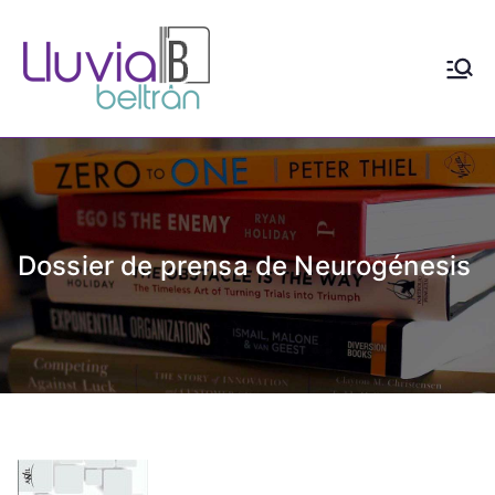
Saltar
al
contenido
Lluvia
Escritora de realismo y
distopía social con contenido
Beltrán
LGTBIAQ+
Dossier de prensa de Neurogénesis