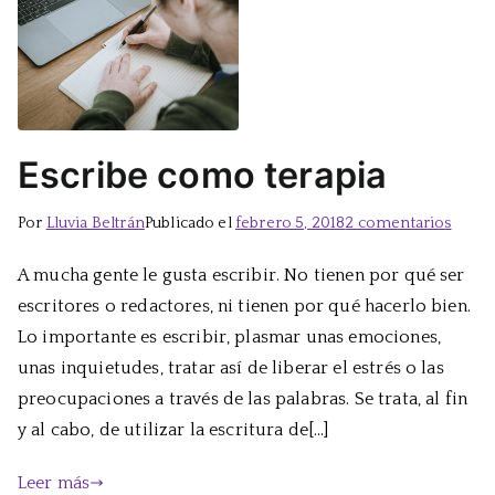
Escribe como terapia
en
Por
Lluvia Beltrán
Publicado el
febrero 5, 2018
2 comentarios
Escri
A mucha gente le gusta escribir. No tienen por qué ser
como
escritores o redactores, ni tienen por qué hacerlo bien.
terapi
Lo importante es escribir, plasmar unas emociones,
unas inquietudes, tratar así de liberar el estrés o las
preocupaciones a través de las palabras. Se trata, al fin
y al cabo, de utilizar la escritura de[…]
Leer más