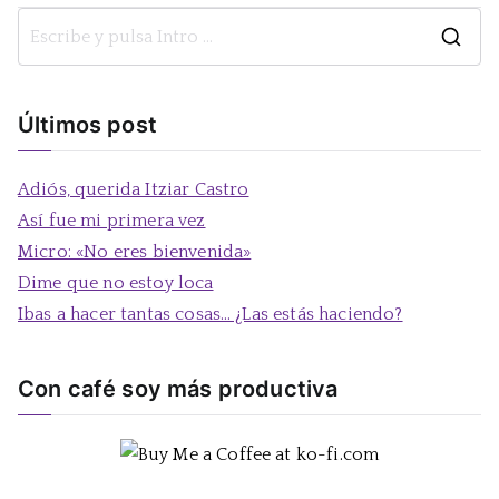
entradas
B
u
s
Últimos post
c
a
Adiós, querida Itziar Castro
r
Así fue mi primera vez
:
Micro: «No eres bienvenida»
Dime que no estoy loca
Ibas a hacer tantas cosas… ¿Las estás haciendo?
Con café soy más productiva