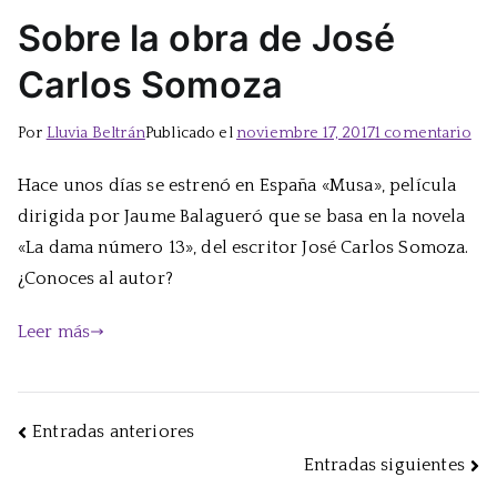
Sobre la obra de José
Carlos Somoza
en
Por
Lluvia Beltrán
Publicado el
noviembre 17, 2017
1 comentario
Sob
Hace unos días se estrenó en España «Musa», película
la
dirigida por Jaume Balagueró que se basa en la novela
obr
de
«La dama número 13», del escritor José Carlos Somoza.
Jos
¿Conoces al autor?
Car
So
Leer más
Navegación
Entradas anteriores
Entradas siguientes
de