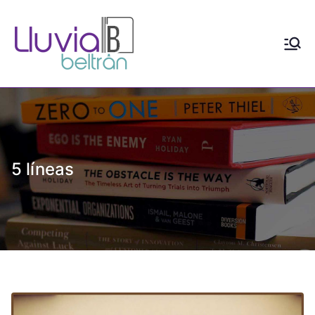
Saltar
al
contenido
Lluvia
Escritora de realismo y
distopía social con contenido
Beltrán
LGTBIAQ+
5 líneas