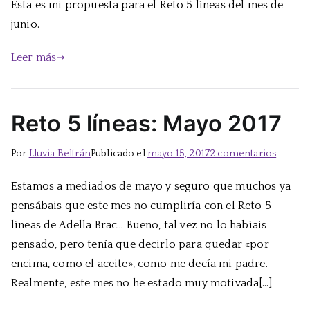
Esta es mi propuesta para el Reto 5 líneas del mes de
5
junio.
líneas:
Junio
Leer más
2017
Reto 5 líneas: Mayo 2017
en
Por
Lluvia Beltrán
Publicado el
mayo 15, 2017
2 comentarios
Reto
Estamos a mediados de mayo y seguro que muchos ya
5
pensábais que este mes no cumpliría con el Reto 5
líneas:
Mayo
líneas de Adella Brac… Bueno, tal vez no lo habíais
2017
pensado, pero tenía que decirlo para quedar «por
encima, como el aceite», como me decía mi padre.
Realmente, este mes no he estado muy motivada[…]