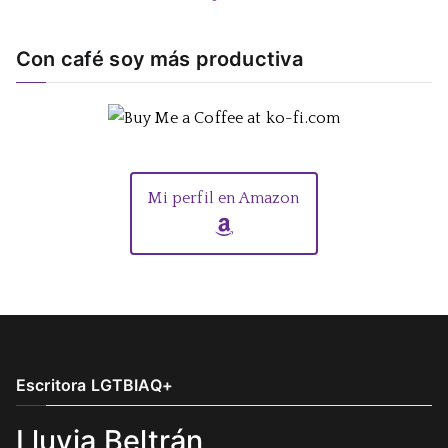
Con café soy más productiva
Mi perfil en Amazon
Escritora LGTBIAQ+
Lluvia Beltrán