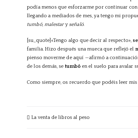
podía menos que esforzarme por continuar con el
llegando a mediados de mes, ya tengo mi propues
t
umbó
,
malestar
y
señaló
.
[su_quote]«Tengo algo que decir al respecto»,
s
familia. Hizo después una mueca que reflejó el
m
pienso moverme de aquí —afirmó a continuación
de los demás, se
tumbó
en el suelo para avalar 
Como siempre, os recuerdo que podéis leer mis 
Navegación
La venta de libros al peso
de