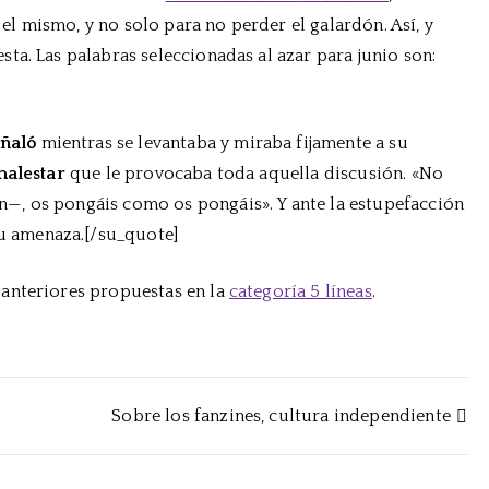
 mismo, y no solo para no perder el galardón. Así, y
líneas:
Junio
ta. Las palabras seleccionadas al azar para junio son:
2017
eñaló
mientras se levantaba y miraba fijamente a su
alestar
que le provocaba toda aquella discusión. «No
—, os pongáis como os pongáis». Y ante la estupefacción
su amenaza.[/su_quote]
anteriores propuestas en la
categoría 5 líneas
.
Sobre los fanzines, cultura independiente