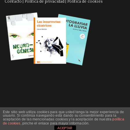
Contacto
|
Politica de privacidad
|
Política de cookies
Este sitio web utiliza cookies para que usted tenga la mejor experiencia de
usuario. Si continúa navegando está dando su consentimiento para la
aceptación de las mencionadas cookies y la aceptación de nuestra
política
Copyright © 2023 Lluvia Beltrán. Theme:
Zakra
By ThemeGrill.
de cookies
, pinche el enlace para mayor información.
ACEPTAR