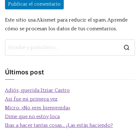
Este sitio usa Akismet para reducir el spam.
Aprende
cómo se procesan los datos de tus comentarios.
B
u
s
Últimos post
c
a
Adiós, querida Itziar Castro
r
Así fue mi primera vez
:
Micro: «No eres bienvenida»
Dime que no estoy loca
Ibas a hacer tantas cosas… ¿Las estás haciendo?