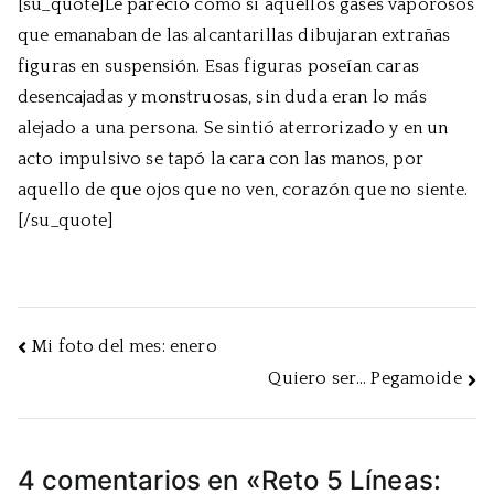
[su_quote]Le pareció como si aquellos gases vaporosos
que emanaban de las alcantarillas dibujaran extrañas
figuras en suspensión. Esas figuras poseían caras
desencajadas y monstruosas, sin duda eran lo más
alejado a una persona. Se sintió aterrorizado y en un
acto impulsivo se tapó la cara con las manos, por
aquello de que ojos que no ven, corazón que no siente.
[/su_quote]
Navegación
Mi foto del mes: enero
Quiero ser… Pegamoide
de
entradas
4 comentarios en «
Reto 5 Líneas: