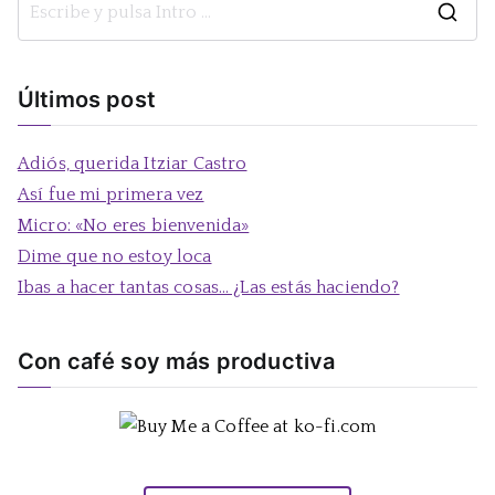
B
u
s
Últimos post
c
a
Adiós, querida Itziar Castro
r
Así fue mi primera vez
:
Micro: «No eres bienvenida»
Dime que no estoy loca
Ibas a hacer tantas cosas… ¿Las estás haciendo?
Con café soy más productiva