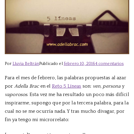
en
Por
Lluvia Beltrán
Publicado el
febrero 10, 2016
4 comentarios
Reto
Para el mes de febrero, las palabras propuestas al azar
5
por
Adella Brac
en el
Reto 5 Líneas
son:
ven
,
persona
y
Línea
Febr
vaporosos
. Esta vez me ha resultado un poco más difícil
inspirarme, supongo que por la tercera palabra, para la
cual no se me ocurría nada. Y tras mucho divagar, por
fin ya tengo mi microrrelato: