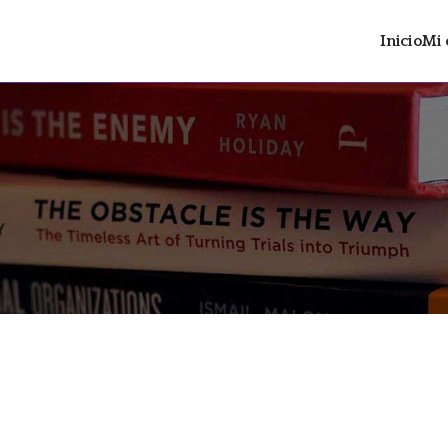
Inicio
Mi 
ltrán
 distopía social con contenido LGTBIAQ+