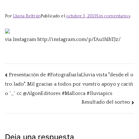
en
Por
Lluvia Beltrán
Publicado el
octubre 3, 2013
Sin comentarios
Hast
en
via Instagram http://instagram.com/p/fAu1hIhTJz/
el
Diar
de
#Ma
anu
Navegación
Presentación de #FotografiarlaLluvia vista "desde el o
la
tro lado". Mil gracias a todos por vuestro apoyo y cariñ
de
pres
o ^_^ cc @AlgonEditores #Mallorca #lluviapics
de
entradas
#Fot
Resultado del sorteo
^_^
#llu
Deja una respuesta