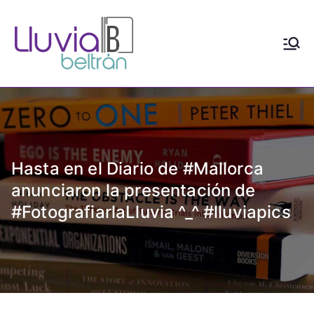
Saltar
al
contenido
Lluvia
Escritora de realismo y
distopía social con contenido
Beltrán
LGTBIAQ+
Hasta en el Diario de #Mallorca
anunciaron la presentación de
#FotografiarlaLluvia ^_^ #lluviapics