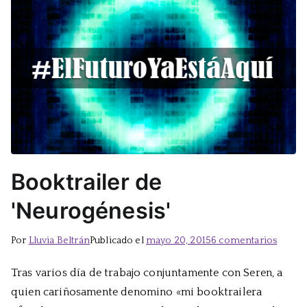
Booktrailer de
'Neurogénesis'
en
Por
Lluvia Beltrán
Publicado el
mayo 20, 2015
6 comentarios
Booktr
Tras varios día de trabajo conjuntamente con Seren, a
de
quien cariñosamente denomino «mi booktrailera
'Neuro