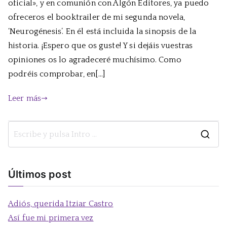
oficial», y en comunión con Algón Editores, ya puedo
ofreceros el booktrailer de mi segunda novela,
‘Neurogénesis’. En él está incluida la sinopsis de la
historia. ¡Espero que os guste! Y si dejáis vuestras
opiniones os lo agradeceré muchísimo. Como
podréis comprobar, en[…]
Leer más
B
u
s
Últimos post
c
a
Adiós, querida Itziar Castro
r
Así fue mi primera vez
: