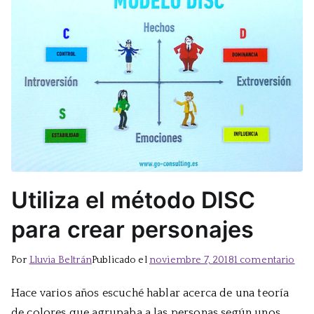
Utiliza el método DISC
para crear personajes
en
Por
Lluvia Beltrán
Publicado el
noviembre 7, 2018
1 comentario
Util
Hace varios años escuché hablar acerca de una teoría
el
de colores que agrupaba a las personas según unos
mét