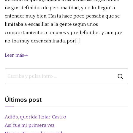
DIS
rasgos definidos de personalidad, y no lo llegué a
par
entender muy bien. Hasta hace poco pensaba que se
crea
limitaba a encasillar a la gente según unos
per
comportamientos comunes y predefinidos, y aunque
no iba muy desencaminada, por[…]
Leer más
B
u
s
Últimos post
c
a
Adiós, querida Itziar Castro
r
Así fue mi primera vez
: