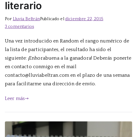
literario
Por
Lluvia Beltrán
Publicado el
diciembre 22, 2015
en
3 comentarios
Ganador/a
Una vez introducido en Random el rango numérico de
del
la lista de participantes, el resultado ha sido el
calendario
literario
siguiente: ¡Enhorabuena a la ganadora! Deberás ponerte
en contacto conmigo en el mail
contacto@lluviabeltran.com en el plazo de una semana
para facilitarme una dirección de envío.
Leer más