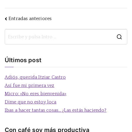
Navegación
Entradas anteriores
de
B
entradas
u
s
Últimos post
c
a
Adiós, querida Itziar Castro
r
Así fue mi primera vez
:
Micro: «No eres bienvenida»
Dime que no estoy loca
Ibas a hacer tantas cosas… ¿Las estás haciendo?
Con café soy más productiva