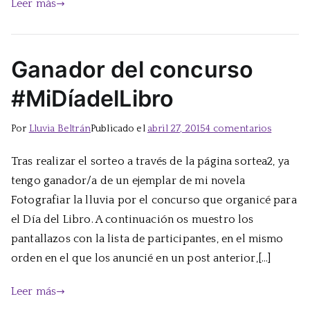
Leer más
Ganador del concurso
#MiDíadelLibro
en
Por
Lluvia Beltrán
Publicado el
abril 27, 2015
4 comentarios
Ganado
Tras realizar el sorteo a través de la página sortea2, ya
del
tengo ganador/a de un ejemplar de mi novela
concurs
#MiDíad
Fotografiar la lluvia por el concurso que organicé para
el Día del Libro. A continuación os muestro los
pantallazos con la lista de participantes, en el mismo
orden en el que los anuncié en un post anterior,[…]
Leer más