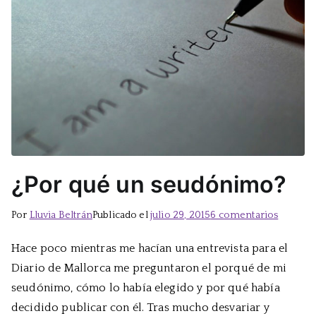
¿Por qué un seudónimo?
en
Por
Lluvia Beltrán
Publicado el
julio 29, 2015
6 comentarios
¿Por
Hace poco mientras me hacían una entrevista para el
qué
Diario de Mallorca me preguntaron el porqué de mi
un
seudón
seudónimo, cómo lo había elegido y por qué había
decidido publicar con él. Tras mucho desvariar y