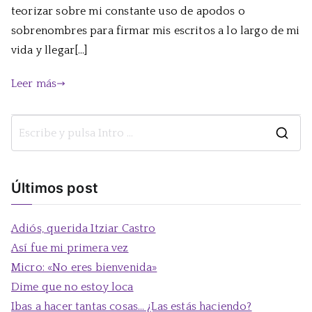
teorizar sobre mi constante uso de apodos o
sobrenombres para firmar mis escritos a lo largo de mi
vida y llegar[…]
Leer más
B
u
s
Últimos post
c
a
Adiós, querida Itziar Castro
r
Así fue mi primera vez
:
Micro: «No eres bienvenida»
Dime que no estoy loca
Ibas a hacer tantas cosas… ¿Las estás haciendo?