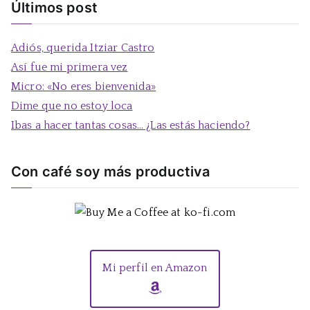
s
Últimos post
c
a
Adiós, querida Itziar Castro
r
Así fue mi primera vez
:
Micro: «No eres bienvenida»
Dime que no estoy loca
Ibas a hacer tantas cosas… ¿Las estás haciendo?
Con café soy más productiva
Mi perfil en Amazon