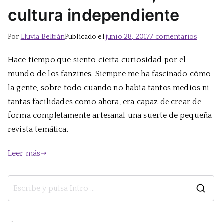
cultura independiente
en
Por
Lluvia Beltrán
Publicado el
junio 28, 2017
7 comentarios
Sobre
Hace tiempo que siento cierta curiosidad por el
los
mundo de los fanzines. Siempre me ha fascinado cómo
fanzine
cultura
la gente, sobre todo cuando no había tantos medios ni
indepe
tantas facilidades como ahora, era capaz de crear de
forma completamente artesanal una suerte de pequeña
revista temática.
Leer más
B
u