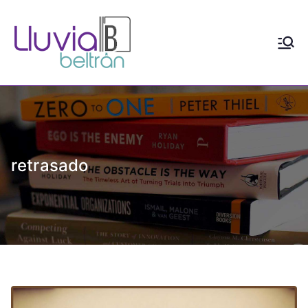
Saltar
al
contenido
Lluvia
Escritora de realismo y
distopía social con contenido
Beltrán
LGTBIAQ+
retrasado