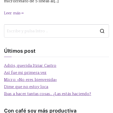
microrrelato de 5 líneas al[…]
Leer más
B
u
s
Últimos post
c
a
Adiós, querida Itziar Castro
r
Así fue mi primera vez
:
Micro: «No eres bienvenida»
Dime que no estoy loca
Ibas a hacer tantas cosas… ¿Las estás haciendo?
Con café soy más productiva