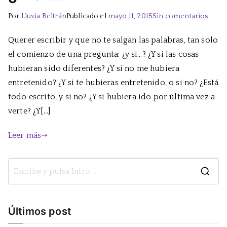
en
Por
Lluvia Beltrán
Publicado el
mayo 11, 2015
Sin comentarios
¿Y
Querer escribir y que no te salgan las palabras, tan solo
si…?
el comienzo de una pregunta: ¿y si…? ¿Y si las cosas
hubieran sido diferentes? ¿Y si no me hubiera
entretenido? ¿Y si te hubieras entretenido, o si no? ¿Está
todo escrito, y si no? ¿Y si hubiera ido por última vez a
verte? ¿Y[…]
Leer más
B
u
s
Últimos post
c