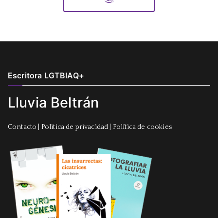
Escritora LGTBIAQ+
Lluvia Beltrán
Contacto
|
Politica de privacidad
|
Política de cookies