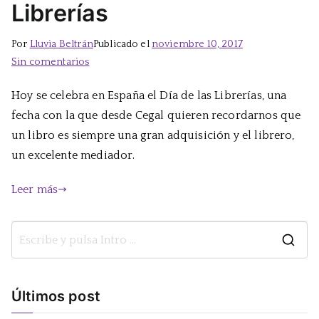
Librerías
Por
Lluvia Beltrán
Publicado el
noviembre 10, 2017
en
Sin comentarios
Hoy
Hoy se celebra en España el Día de las Librerías, una
es
fecha con la que desde Cegal quieren recordarnos que
el
Día
un libro es siempre una gran adquisición y el librero,
de
un excelente mediador.
las
Librerías
Leer más
B
u
s
Últimos post
c