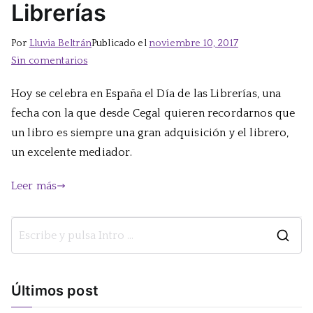
Librerías
Por
Lluvia Beltrán
Publicado el
noviembre 10, 2017
en
Sin comentarios
Hoy
Hoy se celebra en España el Día de las Librerías, una
es
fecha con la que desde Cegal quieren recordarnos que
el
Día
un libro es siempre una gran adquisición y el librero,
de
un excelente mediador.
las
Librerías
Leer más
B
u
s
Últimos post
c