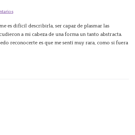
en
ntarios
Así
 es difícil describirla, ser capaz de plasmar las
fue
acudieron a mi cabeza de una forma un tanto abstracta.
mi
primera
do reconocerte es que me sentí muy rara, como si fuera
vez