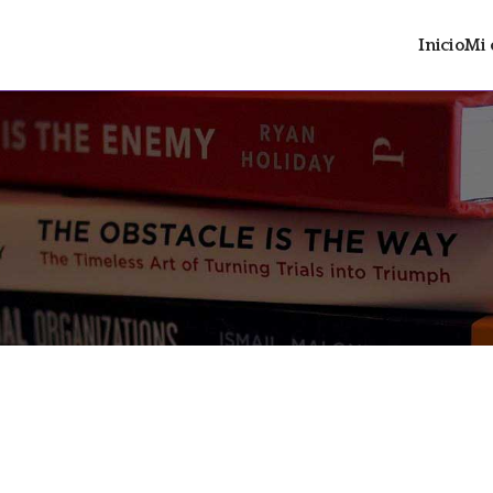
Inicio
Mi 
ltrán
 distopía social con contenido LGTBIAQ+