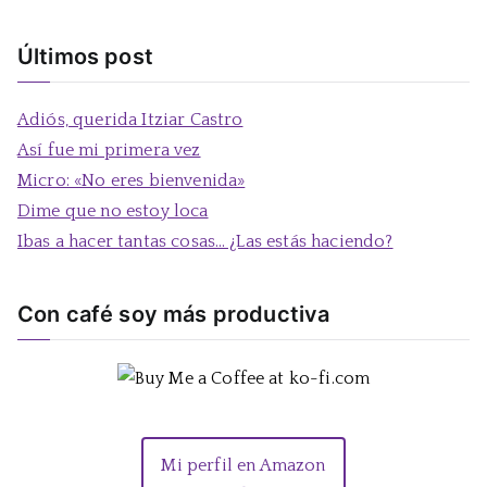
u
s
Últimos post
c
a
Adiós, querida Itziar Castro
r
Así fue mi primera vez
:
Micro: «No eres bienvenida»
Dime que no estoy loca
Ibas a hacer tantas cosas… ¿Las estás haciendo?
Con café soy más productiva
Mi perfil en Amazon