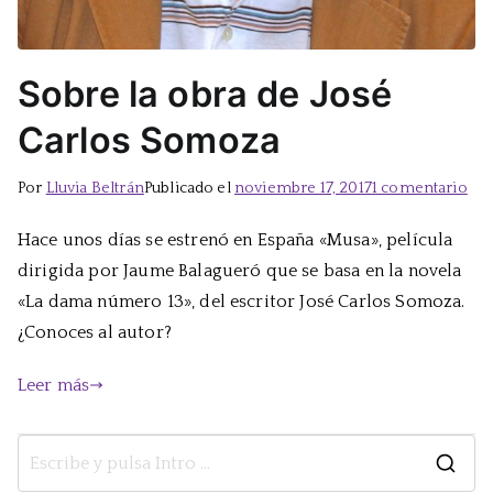
Sobre la obra de José
Carlos Somoza
en
Por
Lluvia Beltrán
Publicado el
noviembre 17, 2017
1 comentario
Sob
Hace unos días se estrenó en España «Musa», película
la
dirigida por Jaume Balagueró que se basa en la novela
obr
de
«La dama número 13», del escritor José Carlos Somoza.
Jos
¿Conoces al autor?
Car
So
Leer más
B