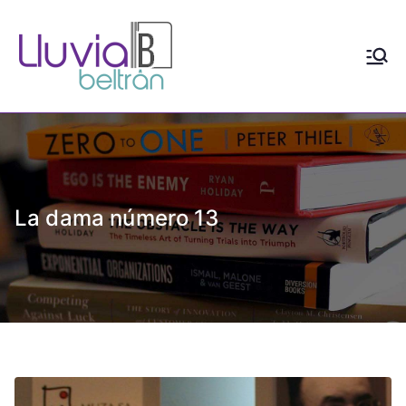
Saltar
al
contenido
Lluvia
Escritora de realismo y
distopía social con contenido
Beltrán
LGTBIAQ+
La dama número 13