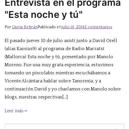
Entrevista en el programa
"Esta noche y tú"
en
Por
Lluvia Beltrán
Publicado el
julio 14, 2014
2 comentarios
Entrevist
El pasado jueves 10 de julio asistí junto a David Orell
en
(alias Kassius9) al programa de Radio Marratxí
el
program
(Mallorca) Esta noche y tú, presentado por Manolo
"Esta
Moreno. Fue una muy grata experiencia, estuvimos
noche
tomando un piscolabis mientras escuchábamos a
y
Vicente Alcántara hablar sobre Tanorexia, y a
tú"
continuación David y yo charlamos con Manolo sobre
blogs, nuestras respectivas[…]
Leer más