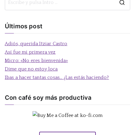
B
u
s
Últimos post
c
a
Adiós, querida Itziar Castro
r
Así fue mi primera vez
:
Micro: «No eres bienvenida»
Dime que no estoy loca
Ibas a hacer tantas cosas… ¿Las estás haciendo?
Con café soy más productiva