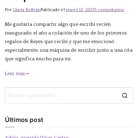
en
Por
Lluvia Beltrán
Publicado el
enero 12, 2017
5 comentarios
Máqui
Me gustaría compartir algo que escribí recién
de
inaugurado el año a colación de uno de los primeros
escribi
regalos de Reyes que recibí y que me emocionó
especialmente: una máquina de escribir junto a una cita
que significa mucho para mí.
Leer más
B
u
s
Últimos post
c
a
Adiós, querida Itziar Castro