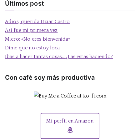
s
Últimos post
c
a
Adiós, querida Itziar Castro
r
Así fue mi primera vez
:
Micro: «No eres bienvenida»
Dime que no estoy loca
Ibas a hacer tantas cosas… ¿Las estás haciendo?
Con café soy más productiva
Mi perfil en Amazon