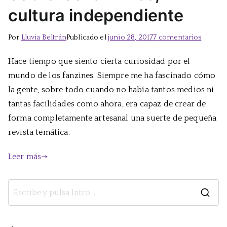
cultura independiente
en
Por
Lluvia Beltrán
Publicado el
junio 28, 2017
7 comentarios
Sobre
Hace tiempo que siento cierta curiosidad por el
los
mundo de los fanzines. Siempre me ha fascinado cómo
fanzine
cultura
la gente, sobre todo cuando no había tantos medios ni
indepe
tantas facilidades como ahora, era capaz de crear de
forma completamente artesanal una suerte de pequeña
revista temática.
Leer más
B
u