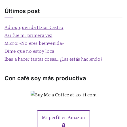
u
s
Últimos post
c
a
Adiós, querida Itziar Castro
r
Así fue mi primera vez
:
Micro: «No eres bienvenida»
Dime que no estoy loca
Ibas a hacer tantas cosas… ¿Las estás haciendo?
Con café soy más productiva
Mi perfil en Amazon