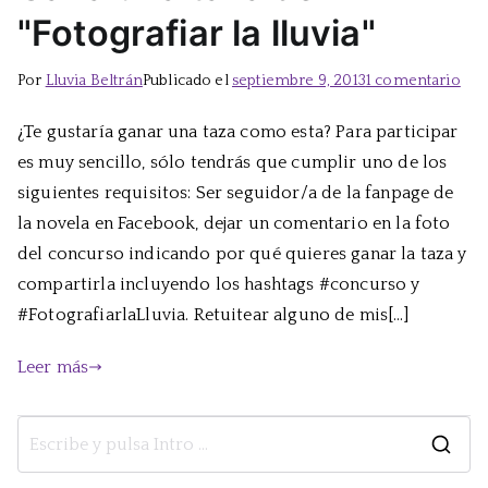
"Fotografiar la lluvia"
en
Por
Lluvia Beltrán
Publicado el
septiembre 9, 2013
1 comentario
Gan
¿Te gustaría ganar una taza como esta? Para participar
una
es muy sencillo, sólo tendrás que cumplir uno de los
taza
de
siguientes requisitos: Ser seguidor/a de la fanpage de
"Fot
la novela en Facebook, dejar un comentario en la foto
la
del concurso indicando por qué quieres ganar la taza y
lluv
compartirla incluyendo los hashtags #concurso y
#FotografiarlaLluvia. Retuitear alguno de mis[…]
Leer más
B