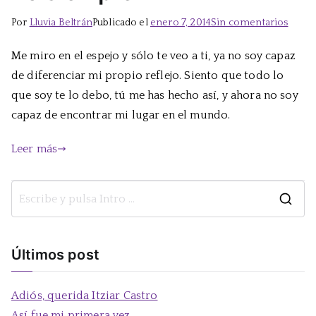
en
Por
Lluvia Beltrán
Publicado el
enero 7, 2014
Sin comentarios
Yo
Me miro en el espejo y sólo te veo a ti, ya no soy capaz
siemp
de diferenciar mi propio reflejo. Siento que todo lo
que soy te lo debo, tú me has hecho así, y ahora no soy
capaz de encontrar mi lugar en el mundo.
Leer más
B
u
s
Últimos post
c
a
Adiós, querida Itziar Castro
r
Así fue mi primera vez