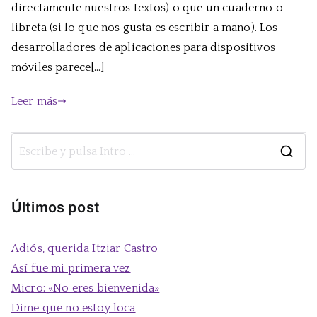
directamente nuestros textos) o que un cuaderno o
libreta (si lo que nos gusta es escribir a mano). Los
desarrolladores de aplicaciones para dispositivos
móviles parece[…]
Leer más
B
u
s
Últimos post
c
a
Adiós, querida Itziar Castro
r
Así fue mi primera vez
:
Micro: «No eres bienvenida»
Dime que no estoy loca