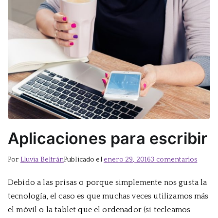
Aplicaciones para escribir
en
Por
Lluvia Beltrán
Publicado el
enero 29, 2016
3 comentarios
Aplica
Debido a las prisas o porque simplemente nos gusta la
para
tecnología, el caso es que muchas veces utilizamos más
escrib
el móvil o la tablet que el ordenador (si tecleamos