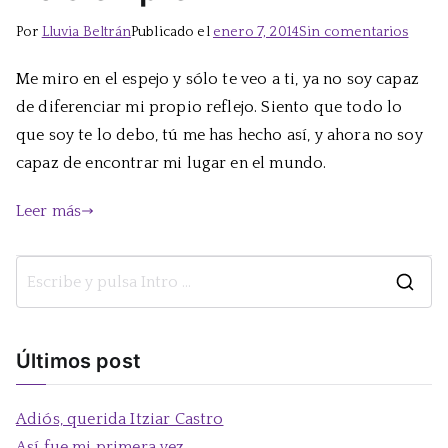
en
Por
Lluvia Beltrán
Publicado el
enero 7, 2014
Sin comentarios
Yo
Me miro en el espejo y sólo te veo a ti, ya no soy capaz
siemp
de diferenciar mi propio reflejo. Siento que todo lo
que soy te lo debo, tú me has hecho así, y ahora no soy
capaz de encontrar mi lugar en el mundo.
Leer más
B
u
s
Últimos post
c
a
Adiós, querida Itziar Castro
r
Así fue mi primera vez